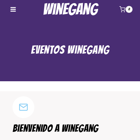
Saltar
Winegang
0
al
contenido
Eventos Winegang
bienvenido a winegang