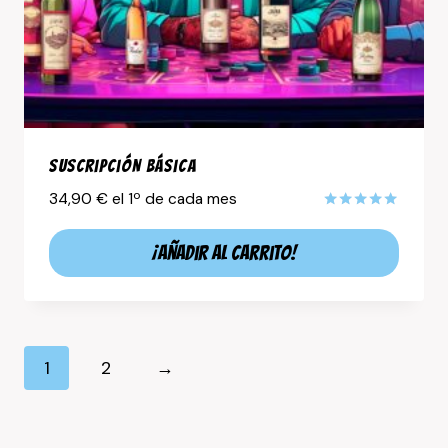
Suscripción Básica
34,90
€
el 1º de cada mes
Valorado
con
¡Añadir al carrito!
5.00
de 5
1
2
→