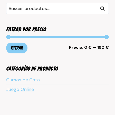
Buscar
Buscar
por:
FILTRAR POR PRECIO
Pr
Pr
Precio:
0 €
—
190 €
Filtrar
mí
má
CATEGORÍAS DE PRODUCTO
Cursos de Cata
Juego Online