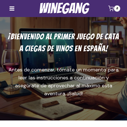
Saltar
Winegang
0
al
contenido
¡Bienvenido al primer juego de cata
a ciegas de vinos en España!
Antes de comenzar, tómate un momento para
leer las instrucciones a continuación y
asegúrate de aprovechar al máximo esta
aventura. ¡Salud!