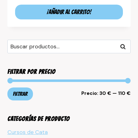
Valorado
con
¡Añadir al carrito!
5.00
de 5
Buscar
Buscar
por:
FILTRAR POR PRECIO
Pr
Pr
Precio:
30 €
—
110 €
Filtrar
mí
má
CATEGORÍAS DE PRODUCTO
Cursos de Cata