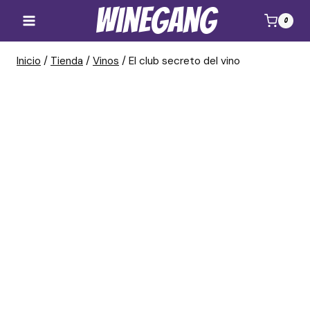
Saltar
Winegang
0
al
contenido
Inicio
/
Tienda
/
Vinos
/
El club secreto del vino