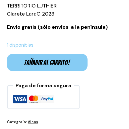
TERRITORIO LUTHIER
Clarete LaraO 2023
Envío gratis (sólo envíos a la península)
1 disponibles
El
¡Añadir al carrito!
club
secreto
del
Paga de forma segura
vino
cantidad
Categoría:
Vinos